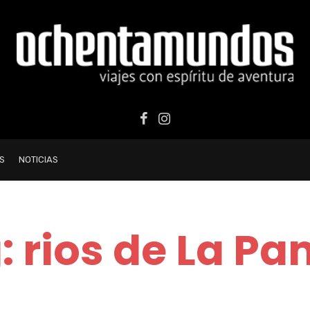
S
NOTICIAS
: rios de La P