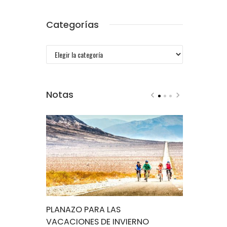
Categorías
Categorías
Notas
 abierto
PLANAZO PARA LAS
Lo impensa
VACACIONES DE INVIERNO
yaguareté