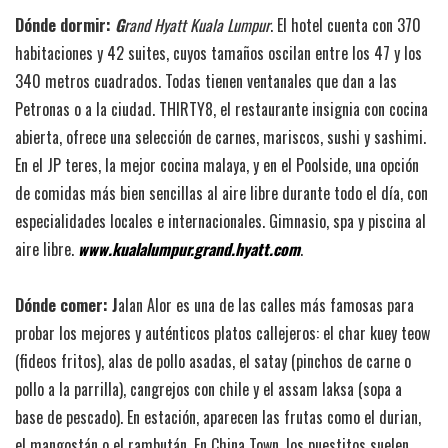
Dónde dormir:
G
rand Hyatt Kuala Lumpur
. El hotel cuenta con 370
habitaciones y 42 suites, cuyos tamaños oscilan entre los 47 y los
340 metros cuadrados. Todas tienen ventanales que dan a las
Petronas o a la ciudad. THIRTY8, el restaurante insignia con cocina
abierta, ofrece una selección de carnes, mariscos, sushi y sashimi.
En el JP teres, la mejor cocina malaya, y en el Poolside, una opción
de comidas más bien sencillas al aire libre durante todo el día, con
especialidades locales e internacionales. Gimnasio, spa y piscina al
aire libre.
www.kualalumpur.grand.hyatt.com
.
Dónde comer: J
alan Alor es una de las calles más famosas para
probar los mejores y auténticos platos callejeros: el char kuey teow
(fideos fritos), alas de pollo asadas, el satay (pinchos de carne o
pollo a la parrilla), cangrejos con chile y el assam laksa (sopa a
base de pescado). En estación, aparecen las frutas como el durian,
el mangostán o el rambután. En China Town, los puestitos suelen