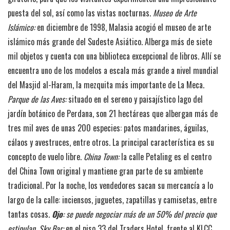
puesta del sol, así como las vistas nocturnas.
Museo de Arte
Islámico:
en diciembre de 1998, Malasia acogió el museo de arte
islámico más grande del Sudeste Asiático. Alberga más de siete
mil objetos y cuenta con una biblioteca excepcional de libros. Allí se
encuentra uno de los modelos a escala más grande a nivel mundial
del Masjid al-Haram, la mezquita más importante de La Meca.
Parque de las Aves:
situado en el sereno y paisajístico lago del
jardín botánico de Perdana, son 21 hectáreas que albergan más de
tres mil aves de unas 200 especies: patos mandarines, águilas,
cálaos y avestruces, entre otros. La principal característica es su
concepto de vuelo libre.
China Town:
la calle Petaling es el centro
del China Town original y mantiene gran parte de su ambiente
tradicional. Por la noche, los vendedores sacan su mercancía a lo
largo de la calle: inciensos, juguetes, zapatillas y camisetas, entre
tantas cosas.
Ojo
: se puede negociar más de un 50% del precio que
estipulan
.
Sky Bar:
en el piso 33 del Traders Hotel, frente al KLCC