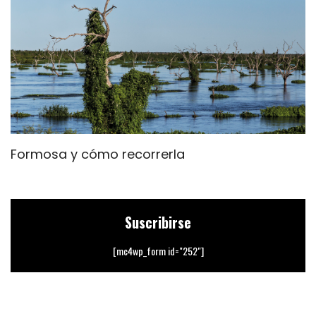
Formosa y cómo recorrerla
E
Suscribirse
[mc4wp_form id="252"]