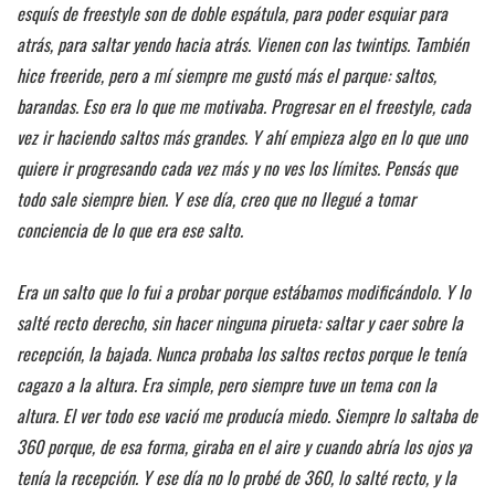
esquís de freestyle son de doble espátula, para poder esquiar para
atrás, para saltar yendo hacia atrás. Vienen con las twintips. También
hice freeride, pero a mí siempre me gustó más el parque: saltos,
barandas. Eso era lo que me motivaba. Progresar en el freestyle, cada
vez ir haciendo saltos más grandes. Y ahí empieza algo en lo que uno
quiere ir progresando cada vez más y no ves los límites. Pensás que
todo sale siempre bien. Y ese día, creo que no llegué a tomar
conciencia de lo que era ese salto.
Era un salto que lo fui a probar porque estábamos modificándolo. Y lo
salté recto derecho, sin hacer ninguna pirueta: saltar y caer sobre la
recepción, la bajada. Nunca probaba los saltos rectos porque le tenía
cagazo a la altura. Era simple, pero siempre tuve un tema con la
altura. El ver todo ese vació me producía miedo. Siempre lo saltaba de
360 porque, de esa forma, giraba en el aire y cuando abría los ojos ya
tenía la recepción. Y ese día no lo probé de 360, lo salté recto, y la