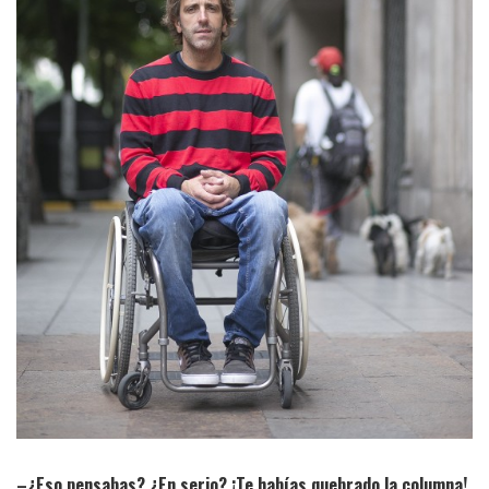
–¿Eso pensabas? ¿En serio? ¡Te habías quebrado la columna!