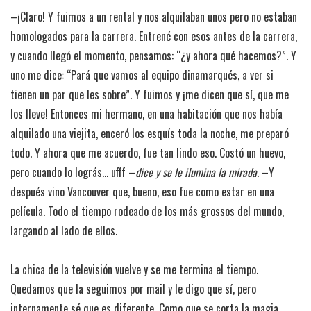
–¡Claro! Y fuimos a un rental y nos alquilaban unos pero no estaban
homologados para la carrera. Entrené con esos antes de la carrera,
y cuando llegó el momento, pensamos: “¿y ahora qué hacemos?”. Y
uno me dice: “Pará que vamos al equipo dinamarqués, a ver si
tienen un par que les sobre”. Y fuimos y ¡me dicen que sí, que me
los lleve! Entonces mi hermano, en una habitación que nos había
alquilado una viejita, enceró los esquís toda la noche, me preparó
todo. Y ahora que me acuerdo, fue tan lindo eso. Costó un huevo,
pero cuando lo lográs… ufff –
dice y se le ilumina la mirada
. –Y
después vino Vancouver que, bueno, eso fue como estar en una
película. Todo el tiempo rodeado de los más grossos del mundo,
largando al lado de ellos.
La chica de la televisión vuelve y se me termina el tiempo.
Quedamos que la seguimos por mail y le digo que sí, pero
internamente sé que es diferente. Como que se corta la magia,