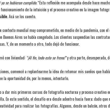
 ya se hubieran cumplido.”
Esta reflexión me acompaña desde hace mucho 
funcionamiento de la intuición y el proceso creativo en la imagen fotográ
sible
. Acá se los cuento.
n contexto mundial muy comprometido, en medio de la pandemia, con el co
 en Buenos Aires se había congelado. Los clientes suspendían las contrata
as. Y, de un momento a otro, todo dejó de funcionar.
mó con liviandad:
“¡Al fin, todo esto se frena!”
y otra parte,
desesperada, d
ociones, comencé a replantearme la idea de retomar mis sueños que hab
 la oportunidad de, por lo menos, intentarlo.
a dar mis primeros cursos de fotografía nocturna y proceso creativo en 
ella. En este sentido, el desafío era desde adentro hacia fuera; dado que 
eatividad para realizar las fotografías. Algunos, desde un balcón, otros d