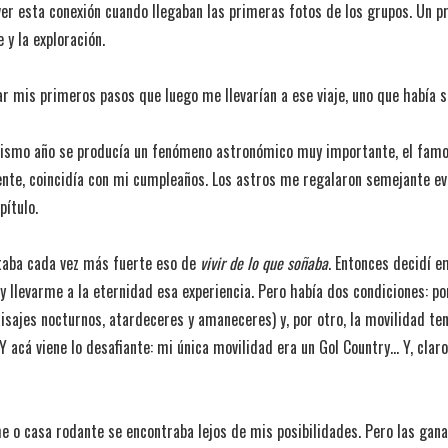
er esta conexión cuando llegaban las primeras fotos de los grupos. Un p
 y la exploración.
r mis primeros pasos que luego me llevarían a ese viaje, uno que había
mismo año se producía un fenómeno astronómico muy importante, el famos
nte, coincidía con mi cumpleaños. Los astros me regalaron semejante ev
pítulo.
taba cada vez más fuerte eso de
vivir de lo que soñaba
. Entonces decidí e
 y llevarme a la eternidad esa experiencia. Pero había dos condiciones: p
aisajes nocturnos, atardeceres y amaneceres) y, por otro, la movilidad te
 Y acá viene lo desafiante: mi única movilidad era un Gol Country… Y, cla
 o casa rodante se encontraba lejos de mis posibilidades. Pero las gana