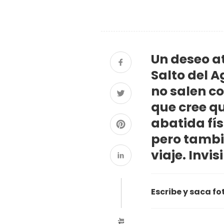
Un deseo at
Salto del A
no salen c
que cree qu
abatida fís
pero tambi
viaje. Invis
Escribe y saca fo