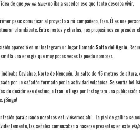
 idea de que
por no tener
no iba a suceder eso que tanto deseaba vivir.
rimer paso: comunicar el proyecto a mi compañero, Fran. Él es una persona
staurar el
ambiente. Entre mates y charlas, nos propusimos emprender el 
cisión apareció en mi Instagram un lugar llamado
Salto del Agrio
. Recu
ansmitía una energía que muy pocas veces la puedo nombrar.
indicaba Caviahue, Norte de Neuquén. Un salto de 45 metros de altura, d
ada por un cañadón formado por la actividad volcánica. Se sentía bellís
ías de decidir ese destino, a Fran le llega por Instagram una publicación
e. ¡Bingo!
antación para cuando nosotros estuviésemos ahí… La piel de gallina se 
 Evidentemente, las señales comenzaban a hacerse presentes en este
viaje