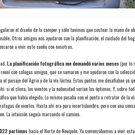
alaron el diseño de la camper y sólo tuvimos que costear la mano de ob
ible. Otros amigos nos ayudaron con la planificación, el cuidado del hog
nzaron a vivir este sueño con nosotros.
dad.
La planificación fotográfica me demandó varios meses
(por lo
e reuní con colegas amigos, que se sumaron y me ayudaron con la selecci
a el paisaje del Agrio y de la vía láctea. Estos puntos me desafiaban ya 
: si el clima, los vientos y la nubosidad serían los óptimos. Y, sobre tod
áfico que había elegido. Lo mismo pasaba con el punto a retratar de la vía
afagas de vientos. Hasta ahí era pura incertidumbre, pero con una sens
ien. La intuición seguía marcando el camino.
2022 partimos
hacia el Norte de Neuquén. Ya comenzábamos a vivir esta i