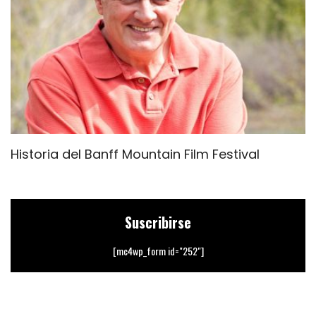
Historia del Banff Mountain Film Festival
«
e
Suscribirse
[mc4wp_form id="252"]