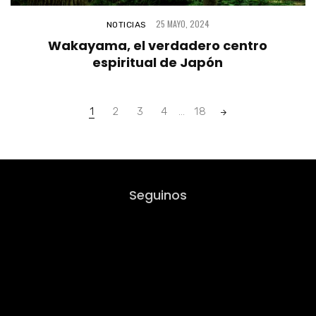
25 MAYO, 2024
NOTICIAS
Wakayama, el verdadero centro
espiritual de Japón
Posts
1
2
3
4
…
18
navigation
Seguinos