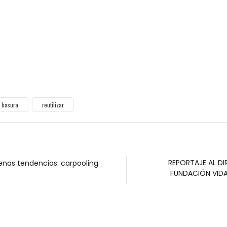
FUNDACIÓN VIDA
AMBIENTE
Una mañana con los páj
A minutos del Obelisco, la Reserva Ecológica
Costanera Sur constituye el mayor reservorio .