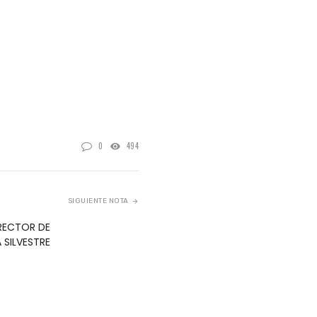
 SILVESTRE
aros
..