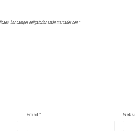
Email
*
Websi
ectrónico y web en este navegador para la próxima vez que com