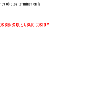
hos objetos terminen en la
S BIENES QUE, A BAJO COSTO Y
0
494
SIGUIENTE NOTA
IRECTOR DE