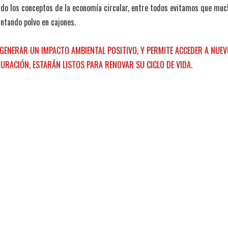
ndo los conceptos de la economía circular, entre todos evitamos que muc
ntando polvo en cajones.
GENERAR UN IMPACTO AMBIENTAL POSITIVO, Y PERMITE ACCEDER A NUEVO
URACIÓN, ESTARÁN LISTOS PARA RENOVAR SU CICLO DE VIDA.
a basura
reutilizar
REPORTAJE AL D
enas tendencias: carpooling