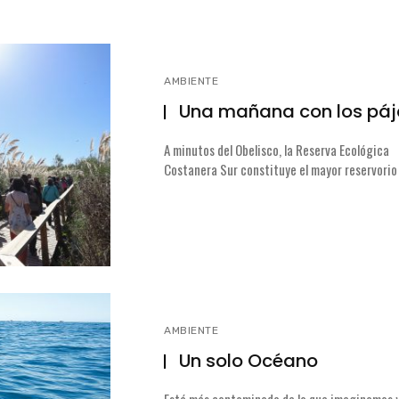
AMBIENTE
Un solo Océano
Está más contaminado de lo que imaginamos y
buena salud es indispensable ...
AMBIENTE
Ballena Franca Austral
Cómo viven, cuánto pesan, cuáles son sus ame
cuánto viven y cómo saltan. ...