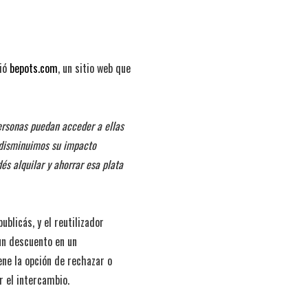
ció
bepots.com
, un sitio web que
ersonas puedan acceder a ellas
 disminuimos su impacto
s alquilar y ahorrar esa plata
blicás, y el reutilizador
un descuento en un
ene la opción de rechazar o
r el intercambio.