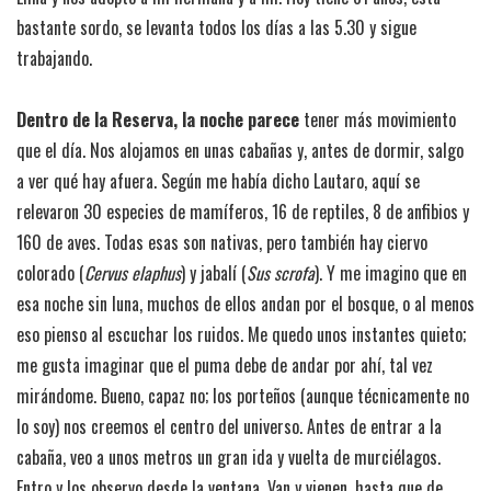
bastante sordo, se levanta todos los días a las 5.30 y sigue
trabajando.
Dentro de la Reserva, la noche parece
tener más movimiento
que el día. Nos alojamos en unas cabañas y, antes de dormir, salgo
a ver qué hay afuera. Según me había dicho Lautaro, aquí se
relevaron 30 especies de mamíferos, 16 de reptiles, 8 de anfibios y
160 de aves. Todas esas son nativas, pero también hay ciervo
colorado (
Cervus elaphus
) y jabalí (
Sus scrofa
). Y me imagino que en
esa noche sin luna, muchos de ellos andan por el bosque, o al menos
eso pienso al escuchar los ruidos. Me quedo unos instantes quieto;
me gusta imaginar que el puma debe de andar por ahí, tal vez
mirándome. Bueno, capaz no; los porteños (aunque técnicamente no
lo soy) nos creemos el centro del universo. Antes de entrar a la
cabaña, veo a unos metros un gran ida y vuelta de murciélagos.
Entro y los observo desde la ventana. Van y vienen, hasta que de