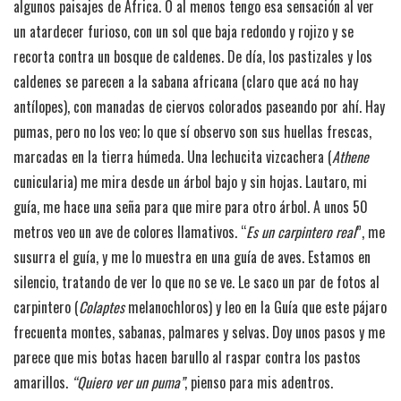
algunos paisajes de África. O al menos tengo esa sensación al ver
un atardecer furioso, con un sol que baja redondo y rojizo y se
recorta contra un bosque de caldenes. De día, los pastizales y los
caldenes se parecen a la sabana africana (claro que acá no hay
antílopes), con manadas de ciervos colorados paseando por ahí. Hay
pumas, pero no los veo; lo que sí observo son sus huellas frescas,
marcadas en la tierra húmeda. Una lechucita vizcachera (
Athene
cunicularia) me mira desde un árbol bajo y sin hojas. Lautaro, mi
guía, me hace una seña para que mire para otro árbol. A unos 50
metros veo un ave de colores llamativos. “
Es un carpintero real
”, me
susurra el guía, y me lo muestra en una guía de aves. Estamos en
silencio, tratando de ver lo que no se ve. Le saco un par de fotos al
carpintero (
Colaptes
melanochloros) y leo en la Guía que este pájaro
frecuenta montes, sabanas, palmares y selvas. Doy unos pasos y me
parece que mis botas hacen barullo al raspar contra los pastos
amarillos.
“Quiero ver un puma”
, pienso para mis adentros.