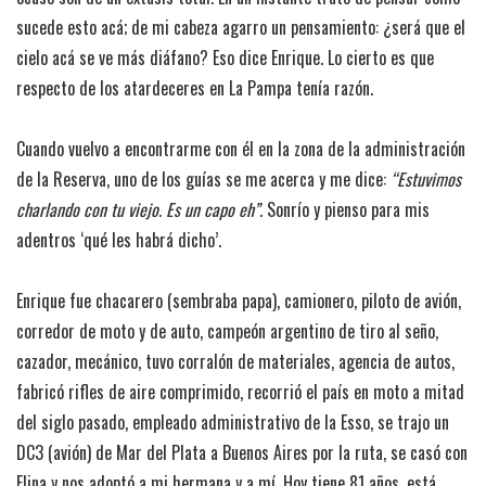
sucede esto acá; de mi cabeza agarro un pensamiento: ¿será que el
cielo acá se ve más diáfano? Eso dice Enrique. Lo cierto es que
respecto de los atardeceres en La Pampa tenía razón.
Cuando vuelvo a encontrarme con él en la zona de la administración
de la Reserva, uno de los guías se me acerca y me dice:
“Estuvimos
charlando con tu viejo. Es un capo eh”
. Sonrío y pienso para mis
adentros ‘qué les habrá dicho’.
Enrique fue chacarero (sembraba papa), camionero, piloto de avión,
corredor de moto y de auto, campeón argentino de tiro al seño,
cazador, mecánico, tuvo corralón de materiales, agencia de autos,
fabricó rifles de aire comprimido, recorrió el país en moto a mitad
del siglo pasado, empleado administrativo de la Esso, se trajo un
DC3 (avión) de Mar del Plata a Buenos Aires por la ruta, se casó con
Elina y nos adoptó a mi hermana y a mí. Hoy tiene 81 años, está