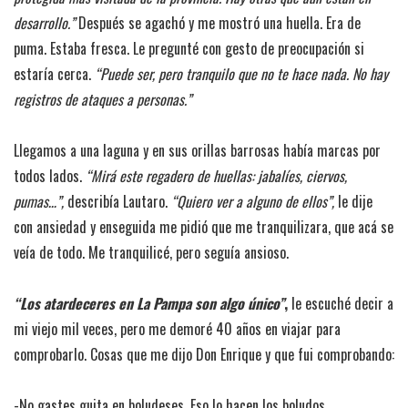
desarrollo.”
Después se agachó y me mostró una huella. Era de
puma. Estaba fresca. Le pregunté con gesto de preocupación si
estaría cerca.
“Puede ser, pero tranquilo que no te hace nada. No hay
registros de ataques a personas.”
Llegamos a una laguna y en sus orillas barrosas había marcas por
todos lados.
“Mirá este regadero de huellas: jabalíes, ciervos,
pumas…”,
describía Lautaro.
“Quiero ver a alguno de ellos”,
le dije
con ansiedad y enseguida me pidió que me tranquilizara, que acá se
veía de todo. Me tranquilicé, pero seguía ansioso.
“Los atardeceres en La Pampa son algo único”
,
le escuché decir a
mi viejo mil veces, pero me demoré 40 años en viajar para
comprobarlo. Cosas que me dijo Don Enrique y que fui comprobando:
-No gastes guita en boludeses. Eso lo hacen los boludos.