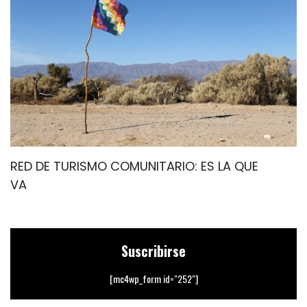
RED DE TURISMO COMUNITARIO: ES LA QUE
H
VA
Suscribirse
[mc4wp_form id="252"]