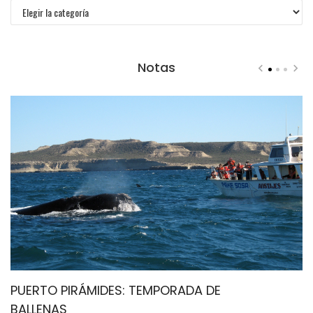
Categorías
Notas
PUERTO PIRÁMIDES: TEMPORADA DE
C
BALLENAS
I