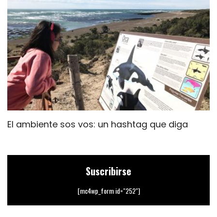
El ambiente sos vos: un hashtag que diga
«
e
Suscribirse
[mc4wp_form id="252"]