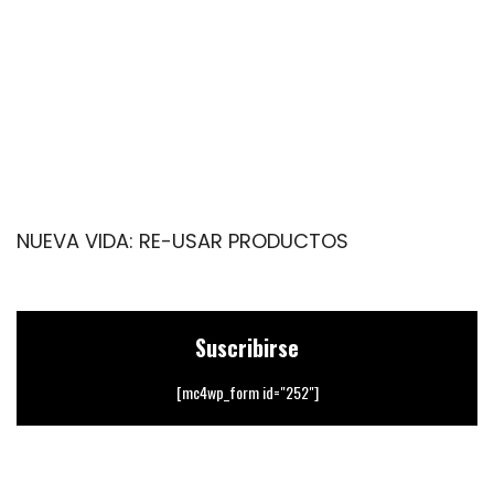
NUEVA VIDA: RE-USAR PRODUCTOS
F
Suscribirse
[mc4wp_form id="252"]