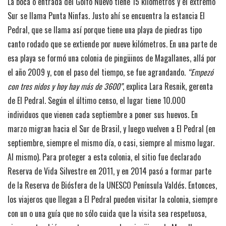
La boca o entrada del Golfo Nuevo tiene 15 kilómetros y el extremo
Sur se llama Punta Ninfas. Justo ahí se encuentra la estancia El
Pedral, que se llama así porque tiene una playa de piedras tipo
canto rodado que se extiende por nueve kilómetros. En una parte de
esa playa se formó una colonia de pingüinos de Magallanes, allá por
el año 2009 y, con el paso del tiempo, se fue agrandando.
“Empezó
con tres nidos y hoy hay más de 3600”
, explica Lara Resnik, gerenta
de El Pedral. Según el último censo, el lugar tiene 10.000
individuos que vienen cada septiembre a poner sus huevos. En
marzo migran hacia el Sur de Brasil, y luego vuelven a El Pedral (en
septiembre, siempre el mismo día, o casi, siempre al mismo lugar.
Al mismo). Para proteger a esta colonia, el sitio fue declarado
Reserva de Vida Silvestre en 2011, y en 2014 pasó a formar parte
de la Reserva de Biósfera de la UNESCO Península Valdés. Entonces,
los viajeros que llegan a El Pedral pueden visitar la colonia, siempre
con un o una guía que no sólo cuida que la visita sea respetuosa,