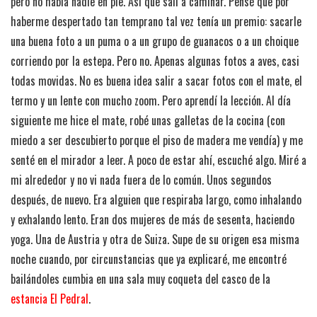
pero no había nadie en pie. Así que salí a caminar. Pensé que por
haberme despertado tan temprano tal vez tenía un premio: sacarle
una buena foto a un puma o a un grupo de guanacos o a un choique
corriendo por la estepa. Pero no. Apenas algunas fotos a aves, casi
todas movidas. No es buena idea salir a sacar fotos con el mate, el
termo y un lente con mucho zoom. Pero aprendí la lección. Al día
siguiente me hice el mate, robé unas galletas de la cocina (con
miedo a ser descubierto porque el piso de madera me vendía) y me
senté en el mirador a leer. A poco de estar ahí, escuché algo. Miré a
mi alrededor y no vi nada fuera de lo común. Unos segundos
después, de nuevo. Era alguien que respiraba largo, como inhalando
y exhalando lento. Eran dos mujeres de más de sesenta, haciendo
yoga. Una de Austria y otra de Suiza. Supe de su origen esa misma
noche cuando, por circunstancias que ya explicaré, me encontré
bailándoles cumbia en una sala muy coqueta del casco de la
estancia El Pedral
.